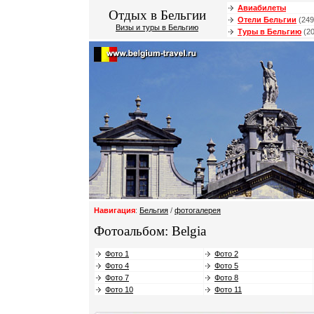
Авиабилеты
Отдых в Бельгии
Отели Бельгии
(249
Визы и туры в Бельгию
Туры в Бельгию
(20
Навигация
:
Бельгия
/
фотогалерея
Фотоальбом: Belgia
Фото 1
Фото 2
Фото 4
Фото 5
Фото 7
Фото 8
Фото 10
Фото 11